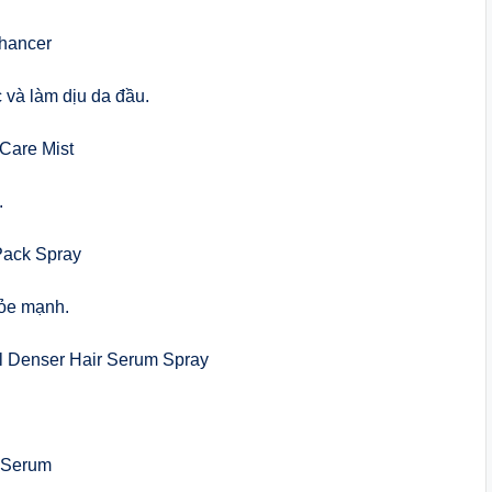
hancer
c và làm dịu da đầu.
Care Mist
.
Pack Spray
hỏe mạnh.
yl Denser Hair Serum Spray
 Serum