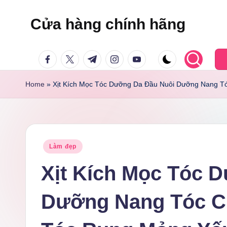
Cửa hàng chính hãng
Skip
to
facebook.com
twitter.com
t.me
instagram.com
youtube.com
content
Home
»
Xịt Kích Mọc Tóc Dưỡng Da Đầu Nuôi Dưỡng Nang T
Posted
Làm đẹp
in
Xịt Kích Mọc Tóc 
Dưỡng Nang Tóc C