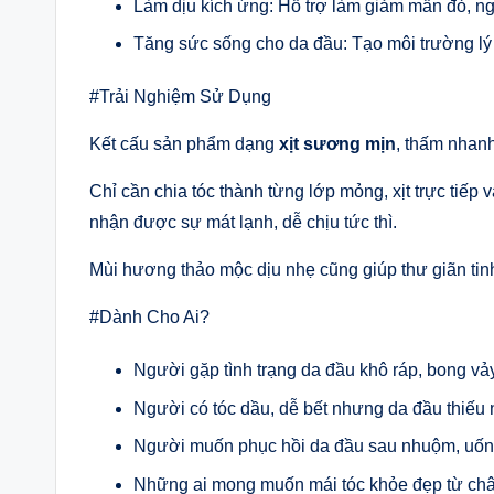
Làm dịu kích ứng: Hỗ trợ làm giảm mẩn đỏ, ngứ
Tăng sức sống cho da đầu: Tạo môi trường lý 
#Trải Nghiệm Sử Dụng
Kết cấu sản phẩm dạng
xịt sương mịn
, thấm nhan
Chỉ cần chia tóc thành từng lớp mỏng, xịt trực tiế
nhận được sự mát lạnh, dễ chịu tức thì.
Mùi hương thảo mộc dịu nhẹ cũng giúp thư giãn tin
#Dành Cho Ai?
Người gặp tình trạng da đầu khô ráp, bong vả
Người có tóc dầu, dễ bết nhưng da đầu thiếu
Người muốn phục hồi da đầu sau nhuộm, uốn
Những ai mong muốn mái tóc khỏe đẹp từ châ