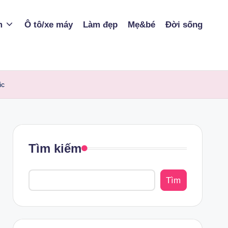
m
Ô tô/xe máy
Làm đẹp
Mẹ&bé
Đời sống
ic
Tìm kiếm
Tìm