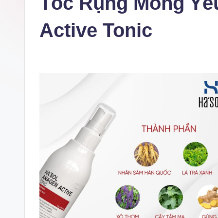
Tóc Rụng Mỏng Yế
Active Tonic