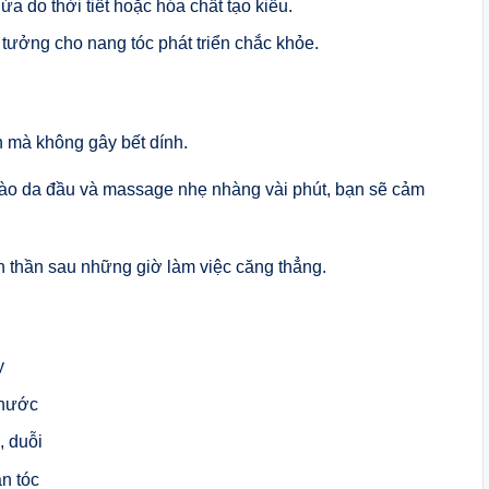
a do thời tiết hoặc hóa chất tạo kiểu.
tưởng cho nang tóc phát triển chắc khỏe.
h mà không gây bết dính.
p vào da đầu và massage nhẹ nhàng vài phút, bạn sẽ cảm
h thần sau những giờ làm việc căng thẳng.
y
 nước
, duỗi
n tóc