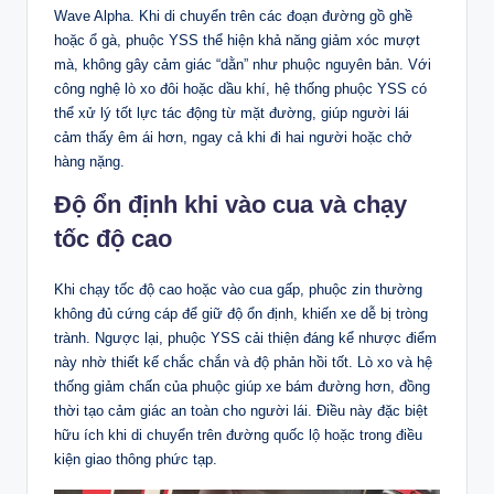
Wave Alpha. Khi di chuyển trên các đoạn đường gồ ghề
hoặc ổ gà, phuộc YSS thể hiện khả năng giảm xóc mượt
mà, không gây cảm giác “dằn” như phuộc nguyên bản. Với
công nghệ lò xo đôi hoặc dầu khí, hệ thống phuộc YSS có
thể xử lý tốt lực tác động từ mặt đường, giúp người lái
cảm thấy êm ái hơn, ngay cả khi đi hai người hoặc chở
hàng nặng.
Độ ổn định khi vào cua và chạy
tốc độ cao
Khi chạy tốc độ cao hoặc vào cua gấp, phuộc zin thường
không đủ cứng cáp để giữ độ ổn định, khiến xe dễ bị tròng
trành. Ngược lại, phuộc YSS cải thiện đáng kể nhược điểm
này nhờ thiết kế chắc chắn và độ phản hồi tốt. Lò xo và hệ
thống giảm chấn của phuộc giúp xe bám đường hơn, đồng
thời tạo cảm giác an toàn cho người lái. Điều này đặc biệt
hữu ích khi di chuyển trên đường quốc lộ hoặc trong điều
kiện giao thông phức tạp.