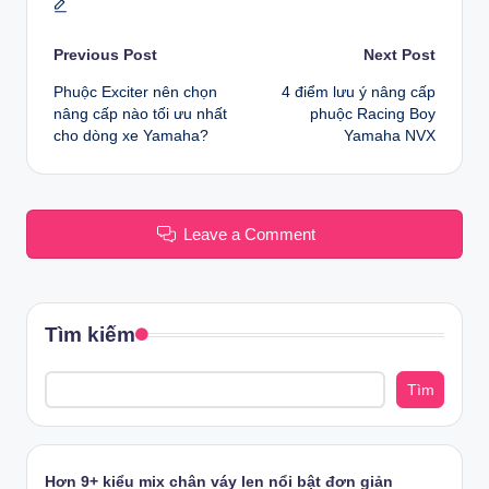
Post
Previous Post
Next Post
Phuộc Exciter nên chọn
4 điểm lưu ý nâng cấp
navigation
nâng cấp nào tối ưu nhất
phuộc Racing Boy
cho dòng xe Yamaha?
Yamaha NVX
Leave a Comment
Tìm kiếm
Tìm
Hơn 9+ kiểu mix chân váy len nổi bật đơn giản