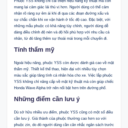
Phuộc YSS không chỉ cải thiện hiệu năng kỹ thuật mà còn
mang lại cảm giác lái thú vị hơn. Người dùng có thể cảm
nhận rõ ràng sự êm ái khi đi qua các đoạn đường xấu và
sự chắc chắn khi xe vận hành ở tốc độ cao. Đặc biệt, với
những mẫu phuộc có khả năng tùy chỉnh, người dùng dễ
dàng điều chỉnh độ nén và độ hồi phù hợp với nhu cầu cá
nhân, từ đó tăng thêm sự thoải mái trong mỗi chuyến đi.
Tính thẩm mỹ
Ngoài hiệu năng, phuộc YSS còn được đánh giá cao về mặt
thẩm mỹ. Thiết kế thể thao, hiện đại với nhiều tùy chọn
màu sắc giúp tăng tính cá nhân hóa cho xe. Việc lắp phuộc
YSS không chỉ nâng cấp về mặt kỹ thuật mà còn giúp chiếc
Honda Wave Alpha trở nên nổi bật hơn trên đường phố.
Những điểm cần lưu ý
Dù sở hữu nhiều ưu điểm, phuộc YSS cũng có một số điều
cần lưu ý. Giá thành của phuộc thường cao hơn so với
phuộc zin, do đó người dùng cần cân nhắc ngân sách trước