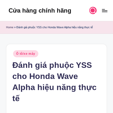
Cửa hàng chính hãng
Skip
to
content
Home
»
Đánh giá phuộc YSS cho Honda Wave Alpha hiệu năng thực tế
Posted
Ô tô/xe máy
in
Đánh giá phuộc YSS
cho Honda Wave
Alpha hiệu năng thực
tế