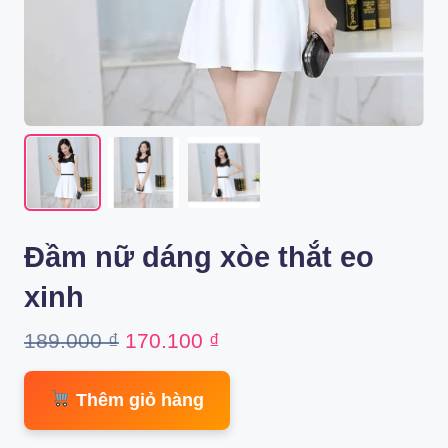
Đầm nữ dáng xòe thắt eo
xinh
Original
Current
189.000
₫
170.100
₫
price
price
Thêm giỏ hàng
was:
is:
189.000 ₫.
170.100 ₫.