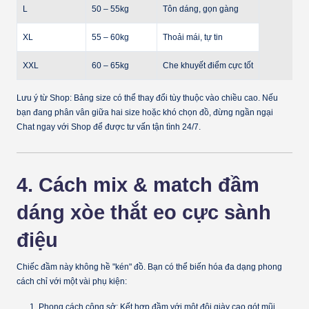
L
50 – 55kg
Tôn dáng, gọn gàng
XL
55 – 60kg
Thoải mái, tự tin
XXL
60 – 65kg
Che khuyết điểm cực tốt
Lưu ý từ Shop:
Bảng size có thể thay đổi tùy thuộc vào chiều cao. Nếu
bạn đang phân vân giữa hai size hoặc khó chọn đồ, đừng ngần ngại
Chat ngay với Shop
để được tư vấn tận tình 24/7.
4. Cách mix & match đầm
dáng xòe thắt eo cực sành
điệu
Chiếc đầm này không hề "kén" đồ. Bạn có thể biến hóa đa dạng phong
cách chỉ với một vài phụ kiện:
Phong cách công sở:
Kết hợp đầm với một đôi giày cao gót mũi