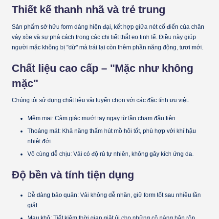
Thiết kế thanh nhã và trẻ trung
Sản phẩm sở hữu form dáng hiện đại, kết hợp giữa nét cổ điển của chân
váy xòe và sự phá cách trong các chi tiết thắt eo tinh tế. Điều này giúp
người mặc không bị "dừ" mà trái lại còn thêm phần năng động, tươi mới.
Chất liệu cao cấp – "Mặc như không
mặc"
Chúng tôi sử dụng chất liệu vải tuyển chọn với các đặc tính ưu việt:
Mềm mại:
Cảm giác mướt tay ngay từ lần chạm đầu tiên.
Thoáng mát:
Khả năng thấm hút mồ hôi tốt, phù hợp với khí hậu
nhiệt đới.
Vô cùng dễ chịu:
Vải có độ rủ tự nhiên, không gây kích ứng da.
Độ bền và tính tiện dụng
Dễ dàng bảo quản:
Vải không dễ nhăn, giữ form tốt sau nhiều lần
giặt.
Mau khô:
Tiết kiệm thời gian giặt ủi cho những cô nàng bận rộn.