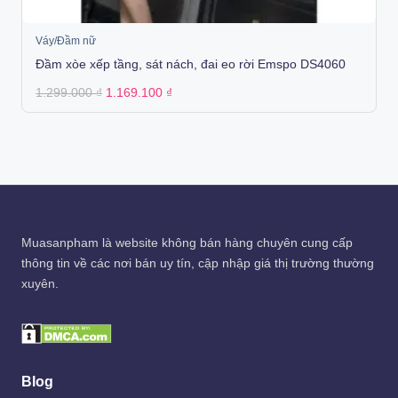
Váy/Đầm nữ
Đầm xòe xếp tầng, sát nách, đai eo rời Emspo DS4060
Original
Current
1.299.000
₫
1.169.100
₫
price
price
was:
is:
1.299.000 ₫.
1.169.100 ₫.
Muasanpham
là website không bán hàng chuyên cung cấp
thông tin về các nơi bán uy tín, cập nhập giá thị trường thường
xuyên.
Blog