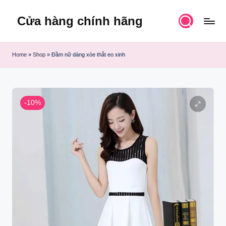
Cửa hàng chính hãng
Skip
to
content
Home
»
Shop
»
Đầm nữ dáng xòe thắt eo xinh
-10%